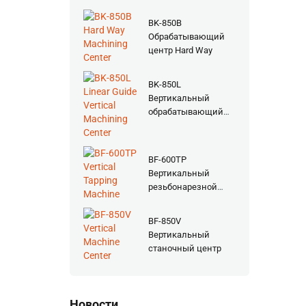
BK-850B
Обрабатывающий
центр Hard Way
BK-850L
Вертикальный
обрабатывающий
центр с линейной
направляющей
BF-600TP
Вертикальный
резьбонарезной
станок
BF-850V
Вертикальный
станочный центр
Новости