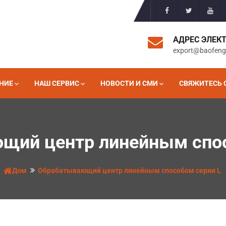
АДРЕС ЭЛЕК
export@baofen
НИЕ
НАШ СЕРВИС
НОВОСТИ И СМИ
СВЯЖИТЕСЬ 
щий центр линейным спос
Дом
Обрабатывающий центр линейным способом серии L