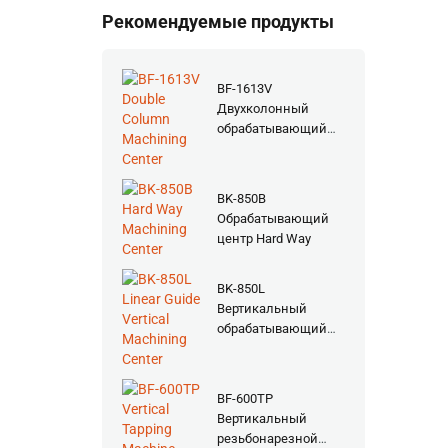
Рекомендуемые продукты
BF-1613V
Двухколонный
обрабатывающий
центр
BK-850B
Обрабатывающий
центр Hard Way
BK-850L
Вертикальный
обрабатывающий
центр с линейной
направляющей
BF-600TP
Вертикальный
резьбонарезной