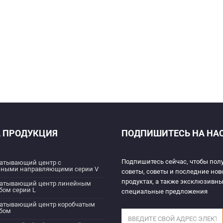
 ПРОДУКЦИЯ
ПОДПИШИТЕСЬ НА НА
Подпишитесь сейчас, чтобы пол
атывающий центр с
ными направляющими серии V
советы, советы и последние нов
продуктах, а также эксклюзивн
атывающий центр линейным
бом серии L
специальные предложения
атывающий центр коробчатым
бом