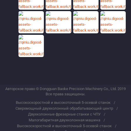
Авторское право © Dongguan Baoke Precision Machinery Co., Ltd. 2019
Все права защищены.
Высокоскоростной и высокоточный 5-осевой станок
Сверхмощный двухколонный обрабатывающий центр
Двухколонные фрезерные станки с ЧПУ
Малогабаритная двухколонная машина
Высокоскоростной и высокоточный 5-осевой станок